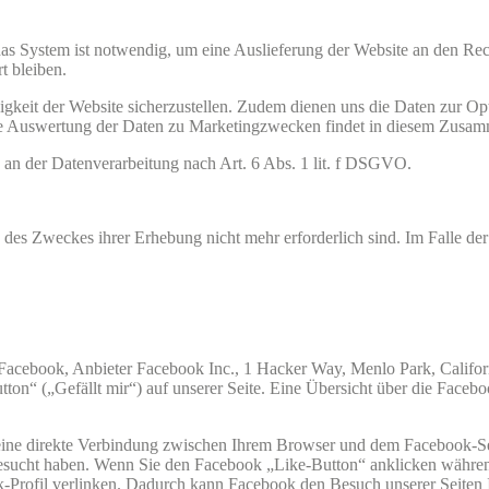
s System ist notwendig, um eine Auslieferung der Website an den Rech
t bleiben.
igkeit der Website sicherzustellen. Zudem dienen uns die Daten zur Op
ne Auswertung der Daten zu Marketingzwecken findet in diesem Zusamm
e an der Datenverarbeitung nach Art. 6 Abs. 1 lit. f DSGVO.
 des Zweckes ihrer Erhebung nicht mehr erforderlich sind. Im Falle der 
 Facebook, Anbieter Facebook Inc., 1 Hacker Way, Menlo Park, Califor
“ („Gefällt mir“) auf unserer Seite. Eine Übersicht über die Faceboo
eine direkte Verbindung zwischen Ihrem Browser und dem Facebook-Serv
e besucht haben. Wenn Sie den Facebook „Like-Button“ anklicken währe
ok-Profil verlinken. Dadurch kann Facebook den Besuch unserer Seiten