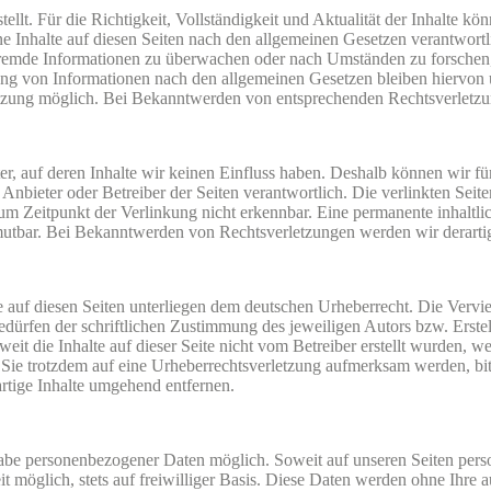
stellt. Für die Richtigkeit, Vollständigkeit und Aktualität der Inhalte
 Inhalte auf diesen Seiten nach den allgemeinen Gesetzen verantwortl
e fremde Informationen zu überwachen oder nach Umständen zu forschen, 
g von Informationen nach den allgemeinen Gesetzen bleiben hiervon un
etzung möglich. Bei Bekanntwerden von entsprechenden Rechtsverletzu
er, auf deren Inhalte wir keinen Einfluss haben. Deshalb können wir 
lige Anbieter oder Betreiber der Seiten verantwortlich. Die verlinkten S
m Zeitpunkt der Verlinkung nicht erkennbar. Eine permanente inhaltlich
umutbar. Bei Bekanntwerden von Rechtsverletzungen werden wir derart
ke auf diesen Seiten unterliegen dem deutschen Urheberrecht. Die Vervie
ürfen der schriftlichen Zustimmung des jeweiligen Autors bzw. Erstel
eit die Inhalte auf dieser Seite nicht vom Betreiber erstellt wurden, w
en Sie trotzdem auf eine Urheberrechtsverletzung aufmerksam werden, b
tige Inhalte umgehend entfernen.
gabe personenbezogener Daten möglich. Soweit auf unseren Seiten per
t möglich, stets auf freiwilliger Basis. Diese Daten werden ohne Ihre