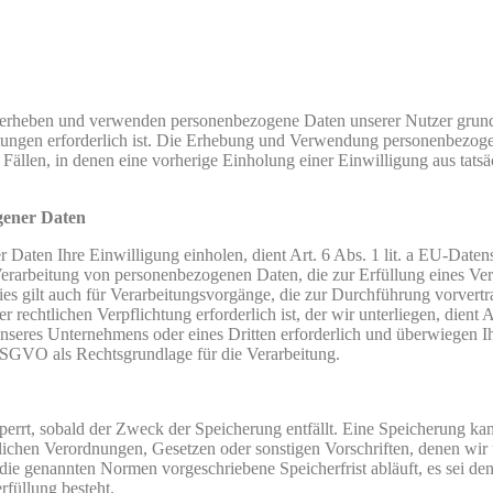
heben und verwenden personenbezogene Daten unserer Nutzer grundsätz
stungen erforderlich ist. Die Erhebung und Verwendung personenbezoge
Fällen, in denen eine vorherige Einholung einer Einwilligung aus tats
gener Daten
r Daten Ihre Einwilligung einholen, dient Art. 6 Abs. 1 lit. a EU-D
rarbeitung von personenbezogenen Daten, die zur Erfüllung eines Vertrag
ies gilt auch für Verarbeitungsvorgänge, die zur Durchführung vorvert
rechtlichen Verpflichtung erforderlich ist, der wir unterliegen, dient 
unseres Unternehmens oder eines Dritten erforderlich und überwiegen I
 f DSGVO als Rechtsgrundlage für die Verarbeitung.
errt, sobald der Zweck der Speicherung entfällt. Eine Speicherung ka
lichen Verordnungen, Gesetzen oder sonstigen Vorschriften, denen wir
ie genannten Normen vorgeschriebene Speicherfrist abläuft, es sei denn
rfüllung besteht.