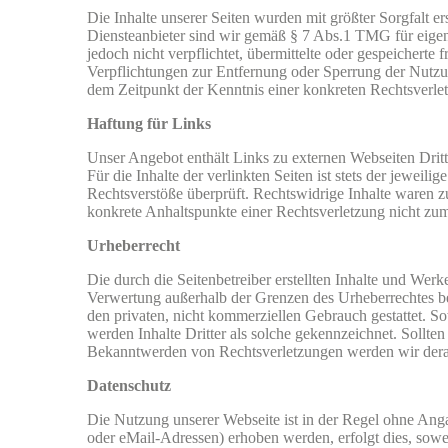
Die Inhalte unserer Seiten wurden mit größter Sorgfalt er
Diensteanbieter sind wir gemäß § 7 Abs.1 TMG für eigene
jedoch nicht verpflichtet, übermittelte oder gespeichert
Verpflichtungen zur Entfernung oder Sperrung der Nutzun
dem Zeitpunkt der Kenntnis einer konkreten Rechtsverl
Haftung für Links
Unser Angebot enthält Links zu externen Webseiten Dritt
Für die Inhalte der verlinkten Seiten ist stets der jewei
Rechtsverstöße überprüft. Rechtswidrige Inhalte waren zu
konkrete Anhaltspunkte einer Rechtsverletzung nicht z
Urheberrecht
Die durch die Seitenbetreiber erstellten Inhalte und Wer
Verwertung außerhalb der Grenzen des Urheberrechtes bed
den privaten, nicht kommerziellen Gebrauch gestattet. Sow
werden Inhalte Dritter als solche gekennzeichnet. Sollt
Bekanntwerden von Rechtsverletzungen werden wir derar
Datenschutz
Die Nutzung unserer Webseite ist in der Regel ohne An
oder eMail-Adressen) erhoben werden, erfolgt dies, sowei