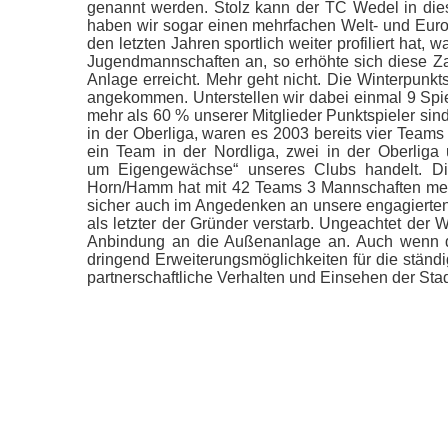
genannt werden. Stolz kann der TC Wedel in die
haben wir sogar einen mehrfachen Welt- und Europ
den letzten Jahren sportlich weiter profiliert ha
Jugendmannschaften an, so erhöhte sich diese Za
Anlage erreicht. Mehr geht nicht. Die Winterpunk
angekommen. Unterstellen wir dabei einmal 9 Spi
mehr als 60 % unserer Mitglieder Punktspieler sin
in der Oberliga, waren es 2003 bereits vier Team
ein Team in der Nordliga, zwei in der Oberliga u
um Eigengewächse“ unseres Clubs handelt. Di
Horn/Hamm hat mit 42 Teams 3 Mannschaften mehr 
sicher auch im Angedenken an unsere engagierten,
als letzter der Gründer verstarb. Ungeachtet der 
Anbindung an die Außenanlage an. Auch wenn di
dringend Erweiterungsmöglichkeiten für die ständi
partnerschaftliche Verhalten und Einsehen der Sta