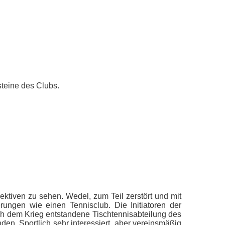
steine des Clubs.
ektiven zu sehen. Wedel, zum Teil zerstört und mit
rungen wie einen Tennisclub. Die Initiatoren der
ach dem Krieg entstandene Tischtennisabteilung des
en. Sportlich sehr interessiert, aber vereinsmäßig