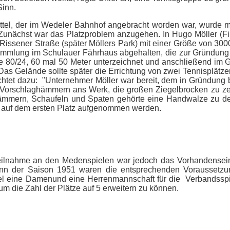
Sinn.
tel, der im Wedeler Bahnhof angebracht worden war, wurde ma
 Zunächst war das Platzproblem anzugehen. In Hugo Möller (Fi
issener Straße (später Möllers Park) mit einer Größe von 3000
ammlung im Schulauer Fährhaus abgehalten, die zur Gründung
lle 80/24, 60 mal 50 Meter unterzeichnet und anschließend im 
Das Gelände sollte später die Errichtung von zwei Tennisplätze
htet dazu: "Unternehmer Möller war bereit, dem in Gründung b
t Vorschlaghämmern ans Werk, die großen Ziegelbrocken zu ze
mmern, Schaufeln und Spaten gehörte eine Handwalze zu den
ieb auf dem ersten Platz aufgenommen werden.
eilnahme an den Medenspielen war jedoch das Vorhandensein
nn der Saison 1951 waren die entsprechenden Voraussetzung
l eine Damenund eine Herrenmannschaft für die Verbandsspi
um die Zahl der Plätze auf 5 erweitern zu können.