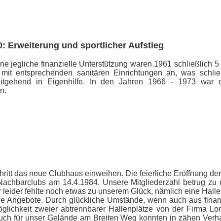
0: Erweiterung und sportlicher Aufstieg
ne jegliche finanzielle Unterstützung waren 1961 schließlich 5 
mit entsprechenden sanitären Einrichtungen an, was schließ
itgehend in Eigenhilfe. In den Jahren 1966 - 1973 war 
n.
ritt das neue Clubhaus einweihen. Die feierliche Eröffnung de
achbarclubs am 14.4.1984. Unsere Mitgliederzahl betrug zu 
 leider fehlte noch etwas zu unserem Glück, nämlich eine Halle 
e Angebote. Durch glückliche Umstände, wenn auch aus finanz
lichkeit zweier abtrennbarer Hallenplätze von der Firma Lor
auch für unser Gelände am Breiten Weg konnten in zähen Verh