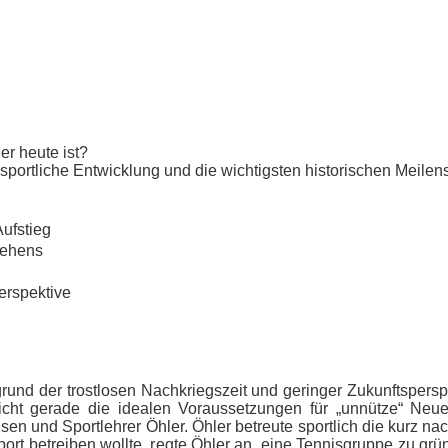
er heute ist?
e sportliche Entwicklung und die wichtigsten historischen Meilen
fstieg
ehens
Perspektive
und der trostlosen Nachkriegszeit und geringer Zukunftspersp
icht gerade die idealen Voraussetzungen für „unnütze“ Neue
en und Sportlehrer Öhler. Öhler betreute sportlich die kurz n
 betreiben wollte, regte Öhler an, eine Tennisgruppe zu gründ