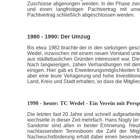
Zuschüsse abgerungen werden. In der Phase zwis
und einen langfristigen Pachtvertrag mit u
Pachtvertrag schließlich abgeschlossen werden.
1980 - 1990: Der Umzug
Bis etwa 1982 brachte der in den siebzigern gesc
Wedel, inzwischen mit einem neuen Vorstand unter
aus städtebaulichen Gründen interessiert war. Di
Nach langwierigen, zähen Verhandlungen mit den
einigen. Hier gab es Erweiterungsmöglichkeiten f
aber eine teure Verlagerung und hohe Investition
Land, Kreis und Stadt erhalten, so dass die Mitgl
1990 - heute: TC Wedel - Ein Verein mit Pers
Die letzten fast 20 Jahre sind schnell aufgearbei
wechselte in dieser Zeit mehrfach. Hans Nogly (er 
Sandomir sind allen in bester Erinnerung. Heu
nachlassendem Tennisboom die Zahl der Mitgli
Nachwuchsförderung erhält dabei einen besondere