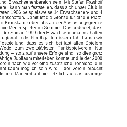
nd Erwachsenenbereich sein. Mit Stefan Fasthoff
ell kann man feststellen, dass sich unser Club in
. Traten 1986 beispielsweise 14 Erwachsenen- und 4
schaften. Damit ist die Grenze für eine 9-Platz-
e am Kronskamp ebenfalls an der Auslastungsgrenze
ktive Medenspieler im Sommer. Das bedeutet, dass
 seit der Saison 1999 drei Erwachsenenmannschaften
egional in der Nordliga. In diesem Jahr haben wir
eststellung, dass es sich bei fast allen Spielern
del zum zweitstärksten Punktspielverein. Nur
ng – stolz auf unsere Erfolge sind, so dies ganz
ährige Jubiläum miterleben konnte und leider 2008
erein nach wie vor eine zusätzliche Tennishalle in
nt kaum möglich sein wird – der Verein braucht
hen. Man vertraut hier letztlich auf das bisherige