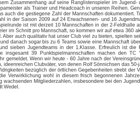
sem Zusammenhang auf seine Ranglistenspieler im Jugend- u
ameister als Trainer und Headcoach in unseren Reihen. Gener
t, was auch die gestiegene Zahl der Mannschaften dokumentiert
hl in der Saison 2009 auf 24 Erwachsenen- und 16 Jugendmann
tspielrunde ist mit derzeit 10 Mannschaften in der 2-Feldhall
eler im Schnitt pro Mannschaft, so kommen wir auf etwa 360 a
d. Aber auch qualitativ hat unser Club viel zu bieten, spielten
s und danach sogar bis zu 6 Teams sowie eine Mannschaft überr
nd sieben Jugendteams in der 1.Klasse. Erfreulich ist die F
e insgesamt 39 Punktspielmannschaften machen den TC We
gemeldet. Wenn wir heute - 60 Jahre nach der Vereinsgründu
 ideenreichen Clubväter, von denen Rolf Sönnichsen das 50-j
Widrigkeiten bezüglich der örtlichen Gegebenheiten strebt der V
e Verwirklichung wohl in diesem frisch begonnenen Jahrzeh
g wachsenden Mitgliederzahlen, insbesondere bei den Jugendlic
dt Wedel.