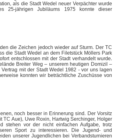
ion, als die Stadt Wedel neuer Verpächter wurde
es 25-jährigen Jubiläums 1975 konnte dieser
anden die Zeichen jedoch wieder auf Sturm. Der TC
ss die Stadt Wedel an dem Filetstück Möllers Park
fort entschlossen mit der Stadt verhandelt wurde.
elände Breiter Weg – unserem heutigen Domizil –
 Vertrag mit der Stadt Wedel 1982 - vor uns lagen
cherweise konnten wir beträchtliche Zuschüsse von
ßenen, noch besser in Erinnerung sind. Der Vorsitz
 mit TC Aue), Uwe Roxin, Hartwig Serchinger, Holger
 stehen vor der nicht einfachen Aufgabe, trotz
seren Sport zu interessieren. Die Jugend- und
eiden unserer Jugendlichen bei Verbandsturnieren