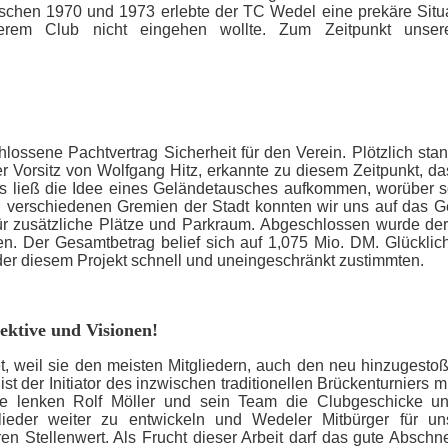
chen 1970 und 1973 erlebte der TC Wedel eine prekäre Situat
nserem Club nicht eingehen wollte. Zum Zeitpunkt unser
hlossene Pachtvertrag Sicherheit für den Verein. Plötzlich st
 Vorsitz von Wolfgang Hitz, erkannte zu diesem Zeitpunkt, da
es ließ die Idee eines Geländetausches aufkommen, worüber so
 verschiedenen Gremien der Stadt konnten wir uns auf das G
ür zusätzliche Plätze und Parkraum. Abgeschlossen wurde der
en. Der Gesamtbetrag belief sich auf 1,075 Mio. DM. Glückli
ieder diesem Projekt schnell und uneingeschränkt zustimmten.
pektive und Visionen!
tet, weil sie den meisten Mitgliedern, auch den neu hinzugesto
ist der Initiator des inzwischen traditionellen Brückenturniers
te lenken Rolf Möller und sein Team die Clubgeschicke und
eder weiter zu entwickeln und Wedeler Mitbürger für un
n Stellenwert. Als Frucht dieser Arbeit darf das gute Abschn